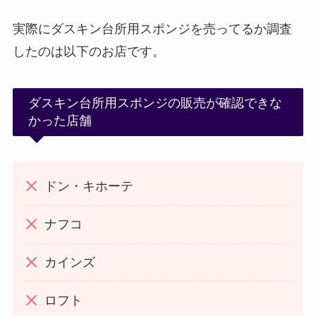
実際にダスキン台所用スポンジを売ってるか調査
したのは以下のお店です。
ダスキン台所用スポンジの販売が確認できな
かった店舗
ドン・キホーテ
ナフコ
カインズ
ロフト