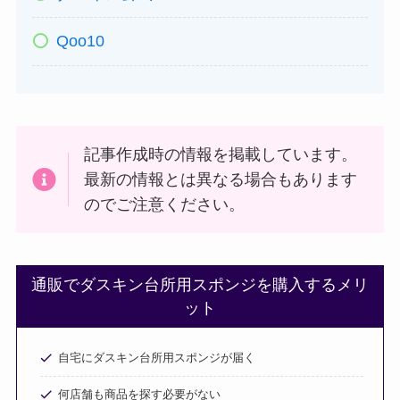
Qoo10
記事作成時の情報を掲載しています。
最新の情報とは異なる場合もあります
のでご注意ください。
通販でダスキン台所用スポンジを購入するメリ
ット
自宅にダスキン台所用スポンジが届く
何店舗も商品を探す必要がない