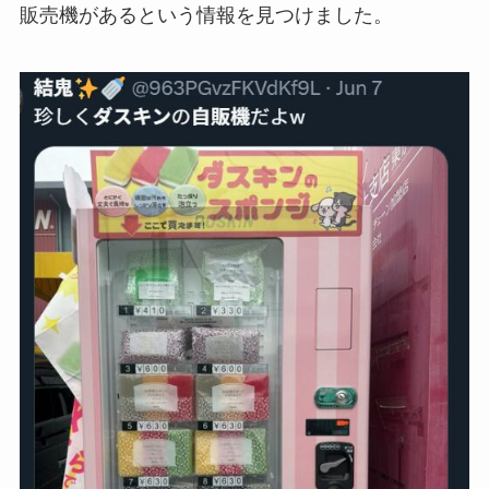
販売機があるという情報を見つけました。