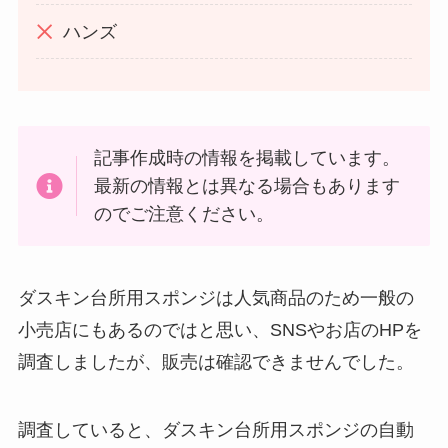
ハンズ
記事作成時の情報を掲載しています。
最新の情報とは異なる場合もあります
のでご注意ください。
ダスキン台所用スポンジは人気商品のため一般の
小売店にもあるのではと思い、SNSやお店のHPを
調査しましたが、販売は確認できませんでした。
調査していると、ダスキン台所用スポンジの自動