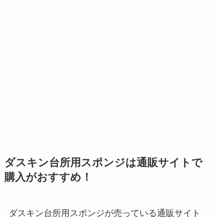
ダスキン台所用スポンジは通販サイトで
購入がおすすめ！
ダスキン台所用スポンジが売っている通販サイト