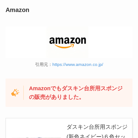
Amazon
引用元：
https://www.amazon.co.jp/
Amazonでもダスキン台所用スポンジ
の販売がありました。
ダスキン台所用スポンジ
(新色ネイビー)６色セッ