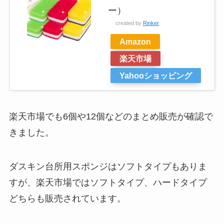
ー）
created by
Rinker
Amazon
楽天市場
Yahooショッピング
楽天市場でも6個や12個などのまとめ販売が確認で
きました。
ダスキン台所用スポンジはソフトタイプもありま
すが、楽天市場ではソフトタイプ、ハードタイプ
どちらも販売されています。